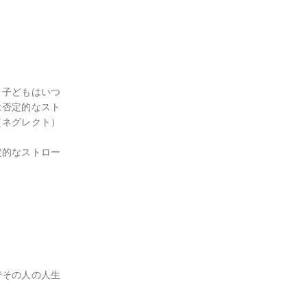
、子どもはいつ
は否定的なスト
（ネグレクト）
定的なストロー
でその人の人生