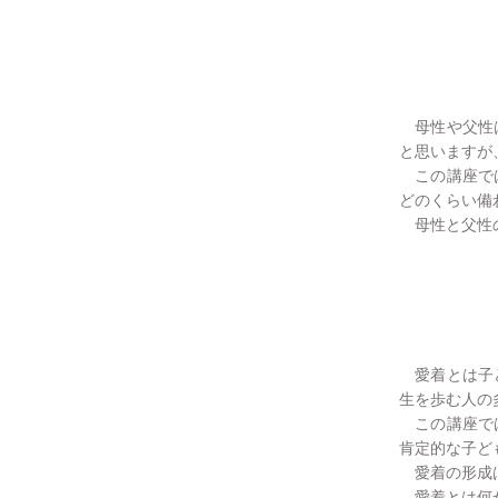
母性や父性は
と思いますが
この講座では
どのくらい備
母性と父性の
愛着とは子ど
生を歩む人の
この講座では
肯定的な子ど
愛着の形成は
愛着とは何か