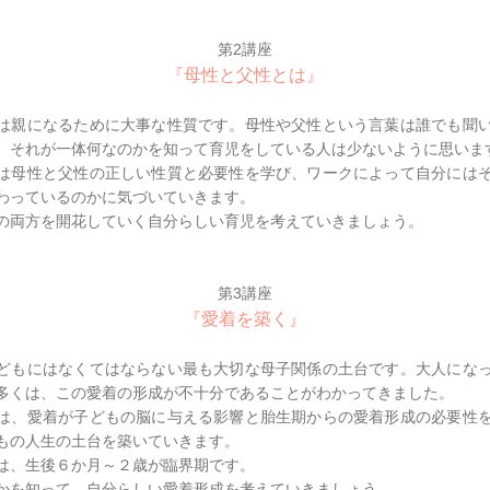
第2講座
『母性と父性とは』
親になるために大事な性質です。母性や父性という言葉は誰でも聞
、それが一体何なのかを知って育児をしている人は少ないように思いま
母性と父性の正しい性質と必要性を学び、ワークによって自分には
わっているのかに気づいていきます。
両方を開花していく自分らしい育児を考えていきましょう。
第3講座
『愛着を築く』
もにはなくてはならない最も大切な母子関係の土台です。大人にな
多くは、この愛着の形成が不十分であることがわかってきました。
、愛着が子どもの脳に与える影響と胎生期からの愛着形成の必要性
もの人生の土台を築いていきます。
、生後６か月～２歳が臨界期です。
を知って、自分らしい愛着形成を考えていきましょう。