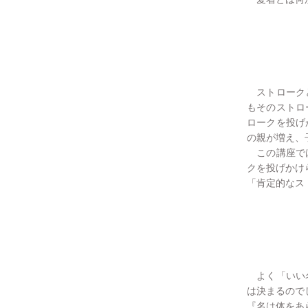
ストロークと
もそのストロ
ロークを投げ
の親が増え、
この講座では
クを投げかけ
「肯定的なス
よく「いい名
は決まるので
『名は体をあ