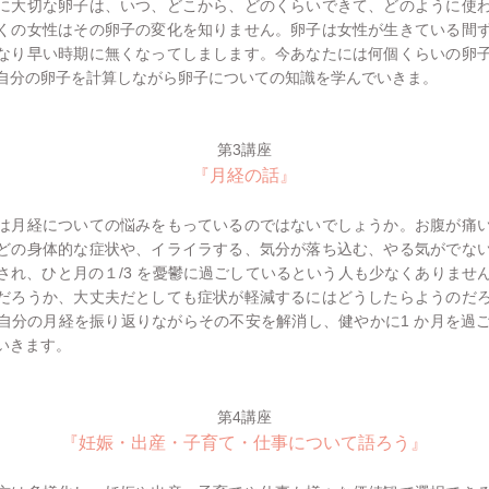
大切な卵子は、いつ、どこから、どのくらいできて、どのように使
くの女性はその卵子の変化を知りません。卵子は女性が生きている間
なり早い時期に無くなってしまします。今あなたには何個くらいの卵
自分の卵子を計算しながら卵子についての知識を学んでいきま
。
第3講座
『月経の話』
月経についての悩みをもっているのではないでしょうか。お腹が痛
どの身体的な症状や、イライラする、気分が落ち込む、やる気がでな
され、ひと月の１/3 を憂鬱に過ごしているという人も少なくありませ
だろうか、大丈夫だとしても症状が軽減するにはどうしたらようのだ
自分の月経を振り返りながらその不安を解消し、健やかに1 か月を過
いきます。
第4講座
『妊娠・出産・子育て・仕事について語ろう』