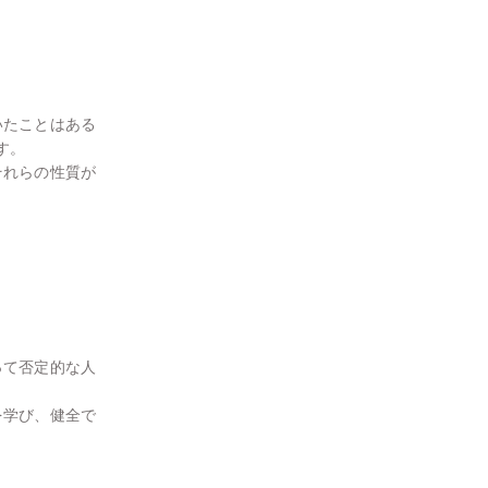
いたことはある
す。
それらの性質が
って否定的な人
を学び、健全で