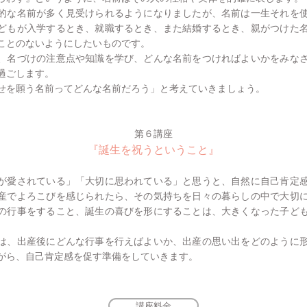
的な名前が多く見受けられるようになりましたが、名前は一生それを
どもが入学するとき、就職するとき、また結婚するとき、親がつけた
ことのないようにしたいものです。
、名づけの注意点や知識を学び、どんな名前をつければよいかをみな
過ごします。
せを願う名前ってどんな名前だろう」と考えていきましょう。
第６講座
『誕生を祝うということ』
愛されている」「大切に思われている」と思うと、自然に自己肯定
産でよろこびを感じられたら、その気持ちを日々の暮らしの中で大切
の行事をすること、誕生の喜びを形にすることは、大きくなった子ど
、出産後にどんな行事を行えばよいか、出産の思い出をどのように
がら、自己肯定感を促す準備をしていきます。
講座料金